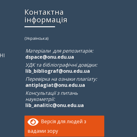
Контактна
інформація
(Українська)
Матеріали для репозитарія:
НІ
dspace@onu.edu.ua
УДК та бібліографічні довідки:
lib_bibliograf@onu.edu.ua
Перевірка на ознаки плагіату:
antiplagiat@onu.edu.ua
Консультації з питань
наукометрії:
lib_analitic@onu.edu.ua
Версія для людей з
вадами зору