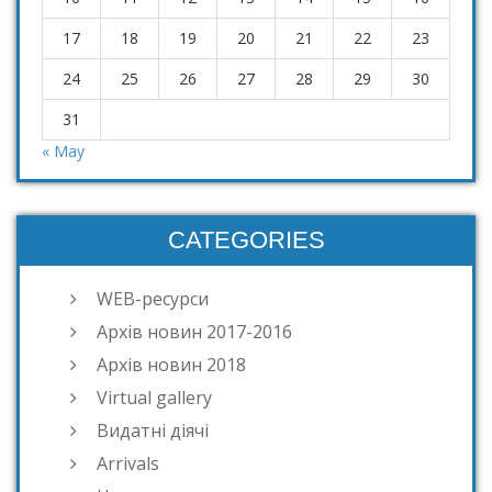
17
18
19
20
21
22
23
24
25
26
27
28
29
30
31
« May
CATEGORIES
WEB-ресурси
Архів новин 2017-2016
Архів новин 2018
Virtual gallery
Видатні діячі
Arrivals