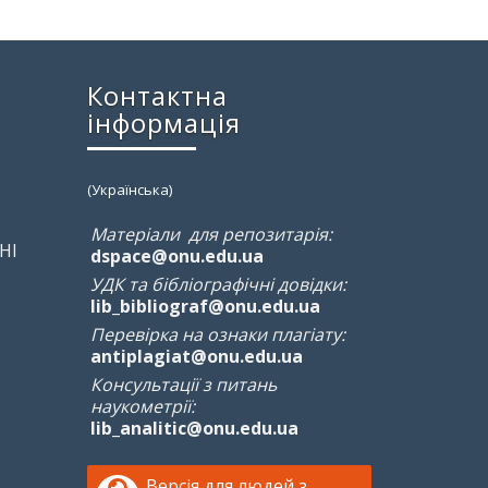
Контактна
інформація
(Українська)
Матеріали для репозитарія:
НІ
dspace@onu.edu.ua
УДК та бібліографічні довідки:
lib_bibliograf@onu.edu.ua
Перевірка на ознаки плагіату:
antiplagiat@onu.edu.ua
Консультації з питань
наукометрії:
lib_analitic@onu.edu.ua
Версія для людей з