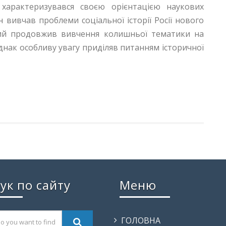
 характеризувався своєю орієнтацією наукових
 вивчав проблеми соціальної історії Росії нового
ький продовжив вивчення колишньої тематики на
 однак особливу увагу приділяв питанням історичної
ук по сайту
Меню
ГОЛОВНА