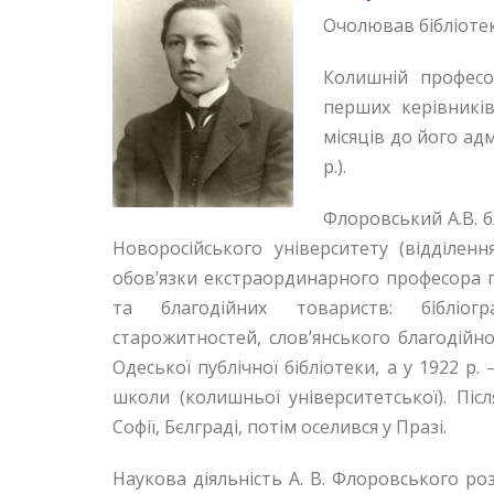
Очолював бібліотеку
Колишній професор
перших керівникі
місяців до його ад
р.).
Флоровський А.В. б
Новоросійського університету (відділен
обов’язки екстраординарного професора по
та благодійних товариств: бібліогра
старожитностей, слов’янського благодійно
Одеської публічної бібліотеки, а у 1922 р
школи (колишньої університетської). Піс
Софії, Бєлграді, потім оселився у Празі.
Наукова діяльність А. В. Флоровського роз