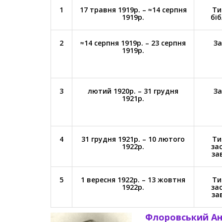
1
17 травня 1919р. – ≈14 серпня
Ти
1919р.
бі
2
≈14 серпня 1919р. – 23 серпня
За
1919р.
3
лютий 1920р. – 31 грудня
За
1921р.
4
31 грудня 1921р. – 10 лютого
Ти
1922р.
за
за
5
1 вересня 1922р. – 13 жовтня
Ти
1922р.
за
за
Флоровський Ан