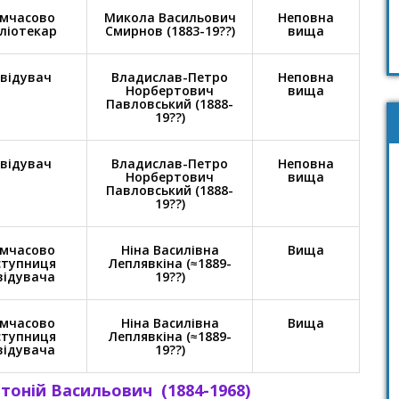
мчасово
Микола Васильович
Неповна
бліотекар
Смирнов (1883-19??)
вища
відувач
Владислав-Петро
Неповна
Норбертович
вища
Павловський (1888-
19??)
відувач
Владислав-Петро
Неповна
Норбертович
вища
Павловський (1888-
19??)
мчасово
Ніна Василівна
Вища
ступниця
Леплявкіна (≈1889-
відувача
19??)
мчасово
Ніна Василівна
Вища
ступниця
Леплявкіна (≈1889-
відувача
19??)
тоній Васильович (1884-1968)