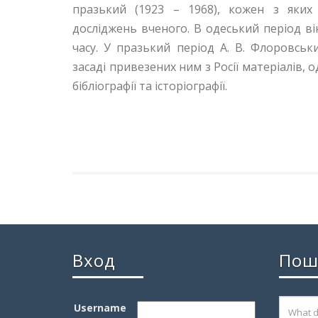
празький (1923 – 1968), кожен з яких
досліджень вченого. В одеський період він
часу. У празький період А. В. Флоровс
засаді привезених ним з Росії матеріалів,
бібліографії та історіографії.
Вход
Пош
Username