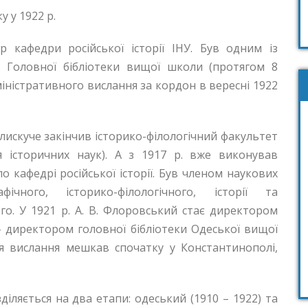
 у 1922 р.
 кафедри російської історії ІНУ. Був одним із
в Головної бібліотеки вищої школи (протягом 8
міністративного вислання за кордон в вересні 1922
лискуче закінчив історико-філологічний факультет
ня історичних наук). А з 1917 р. вже виконував
 кафедрі російської історії. Був членом наукових
фічного, історико-філологічного, історії та
го. У 1921 р. А. В. Флоровський стає директором
. – директором головної бібліотеки Одеської вищої
ля вислання мешкав спочатку у Константинополі,
діляється на два етапи: одеський (1910 – 1922) та