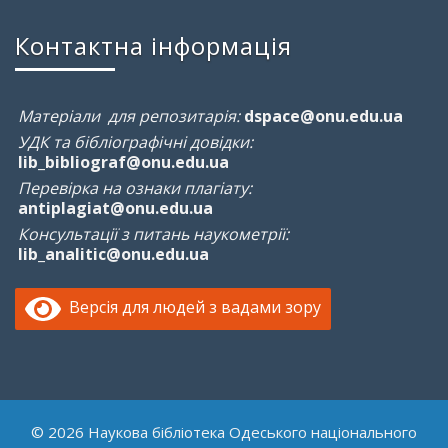
Контактна інформація
Матеріали для репозитарія:
dspace@onu.edu.ua
УДК та бібліографічні довідки:
lib_bibliograf@onu.edu.ua
Перевірка на ознаки плагіату:
antiplagiat@onu.edu.ua
Консультації з питань наукометрії:
lib_analitic@onu.edu.ua
Версія для людей з вадами зору
© 2026 Наукова бібліотека Одеського національного