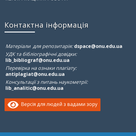
Контактна інформація
Матеріали для репозитарія:
dspace@onu.edu.ua
УДК та бібліографічні довідки:
lib_bibliograf@onu.edu.ua
Перевірка на ознаки плагіату:
antiplagiat@onu.edu.ua
Консультації з питань наукометрії:
lib_analitic@onu.edu.ua
Версія для людей з вадами зору