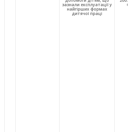
допомоги дітям, що
2003. 
зазнали експлуатації у
С.
найгірших формах
дитячої праці