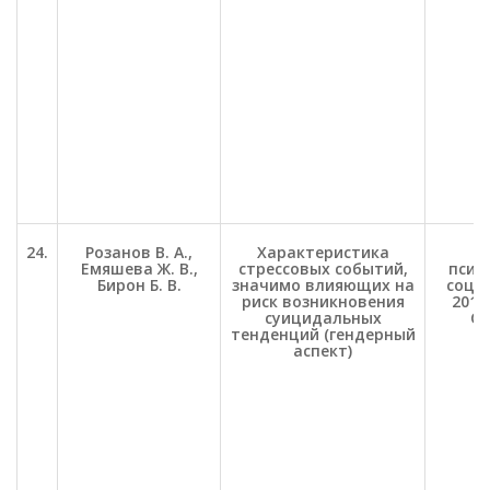
24.
Розанов В. А.,
Характеристика
П
Емяшева Ж. В.,
стрессовых событий,
психо
Бирон Б. В.
значимо влияющих на
соц. 
риск возникновения
2012.
суицидальных
С.
тенденций (гендерный
аспект)