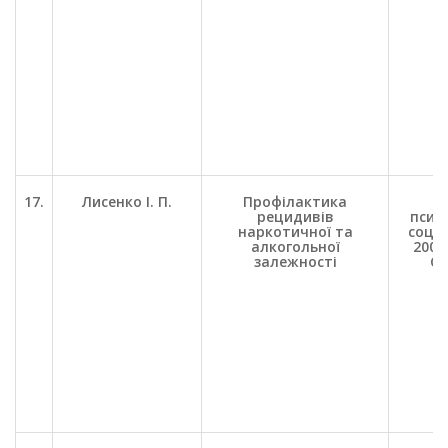
17.
Лисенко І. П.
Профілактика
П
рецидивів
психо
наркотичної та
соц. 
алкогольної
2000.
залежності
С.