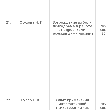
21.
Осухова Н. Г.
Возрождение из боли:
П
психодрама в работе
психо
с подростками,
соц. 
пережившими насилие
2003.
С.
22.
Пурло Е. Ю.
Опыт применения
П
интегративной
психо
психотерапии как
соц. 