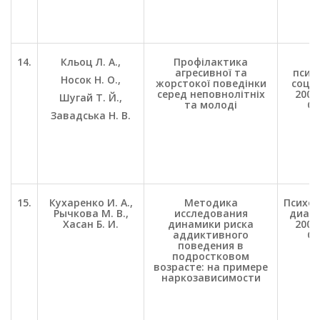
14.
Кльоц Л. А.,
Профілактика
П
агресивної та
психо
Носок Н. О.,
жорстокої поведінки
соц. 
серед неповнолітніх
2009.
Шугай Т. Й.,
та молоді
С.
Завадська Н. В.
15.
Кухаренко И. А.,
Методика
Психол
Рычкова М. В.,
исследования
диагн
Хасан Б. И.
динамики риска
2005.
аддиктивного
С.
поведения в
подростковом
возрасте: на примере
наркозависимости