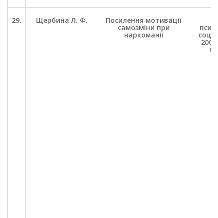
29.
Щербина Л. Ф.
Посилення мотивації
П
самозміни при
психо
наркоманії
соц. 
2002.
С.