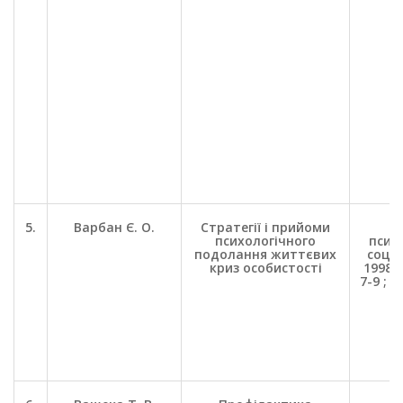
5.
Варбан Є. О.
Стратегії і прийоми
П
психологічного
психо
подолання життєвих
соц. 
криз особистості
1998. 
7-9 ; №