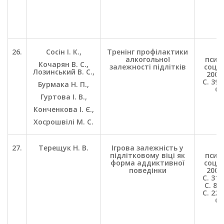
26.
Сосін І. К.,
Тренінг профілактики
П
алкогольної
психо
Кочарян В. С.,
залежності підлітків
соц. 
Лозинський В. С.,
2006.
С. 39-
Бурмака Н. П.,
С.
Гуртова І. В.,
Конченкова І. Є.,
Хосрошвілі М. С.
27.
Терещук Н. В.
Ігрова залежність у
П
підлітковому віці як
психо
форма аддиктивної
соц. 
поведінки
2009.
С. 31-
С. 8-1
С. 22-
С.