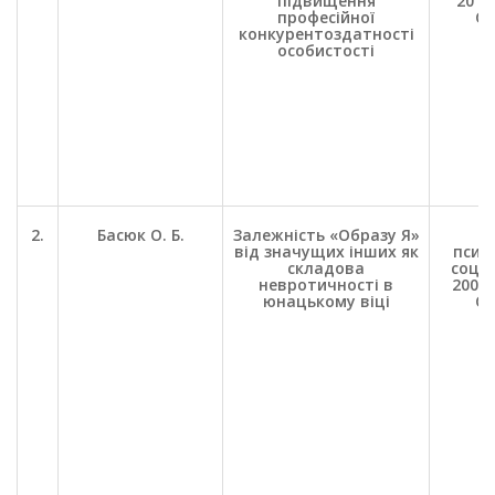
підвищення
2011.
професійної
С.
конкурентоздатності
особистості
2.
Басюк О. Б.
Залежність «Образу Я»
П
від значущих інших як
психо
складова
соц. 
невротичності в
2008.
юнацькому віці
С.