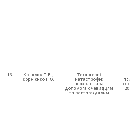
13.
Католик Г. В.,
Техногенні
П
Корнієнко І. О.
катастрофи:
психо
психологічна
соц. 
допомога очевидцям
2003.
та постраждалим
С.