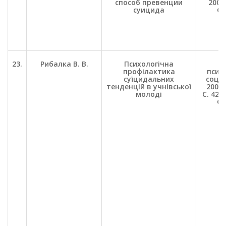
способ превенции
2006.
суицида
С.
23.
Рибалка В. В.
Психологічна
П
профілактика
психо
суїцидальних
соц. 
тенденцій в учнівської
2007.
молоді
С. 42-5
С.