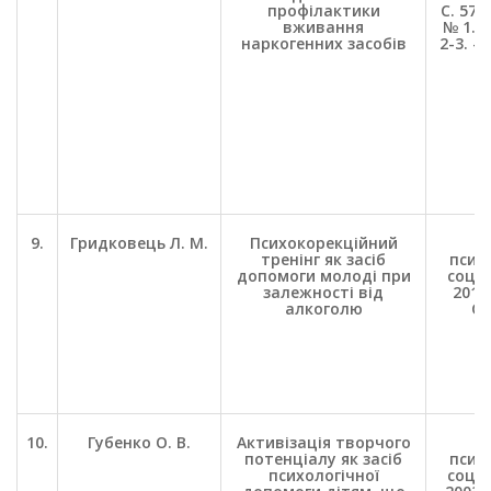
профілактики
С. 57-7
вживання
№ 1. –
наркогенних засобів
2-3. – 
9.
Гридковець Л. М.
Психокорекційний
П
тренінг як засіб
психо
допомоги молоді при
соц. 
залежності від
2012.
алкоголю
С.
10.
Губенко О. В.
Активізація творчого
П
потенціалу як засіб
психо
психологічної
соц. 