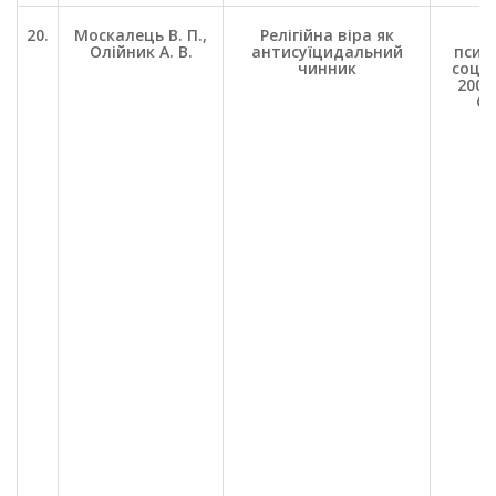
20.
Москалець В. П.,
Релігійна віра як
П
Олійник А. В.
антисуїцидальний
психо
чинник
соц. 
2009.
С.