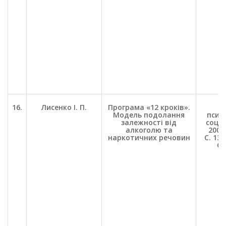
16.
Лисенко І. П.
Програма «12 кроків».
П
Модель подолання
психо
залежності від
соц. 
алкоголю та
2000.
наркотичних речовин
С. 13-
С.