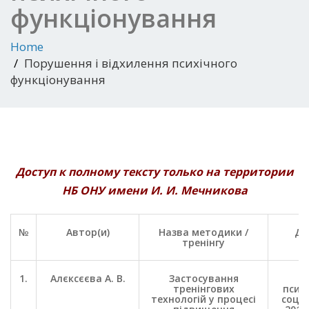
функціонування
Home
Порушення і відхилення психічного
функціонування
Доступ к полному тексту только на территории
НБ ОНУ имени И. И. Мечникова
№
Автор(и)
Назва методики /
Дж
тренінгу
1.
Алєксєєва А. В.
Застосування
П
тренінгових
психо
технологій у процесі
соц. 