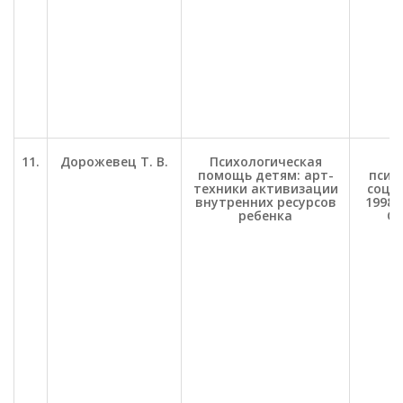
11.
Дорожевец Т. В.
Психологическая
П
помощь детям: арт-
психо
техники активизации
соц. 
внутренних ресурсов
1998. 
ребенка
С.