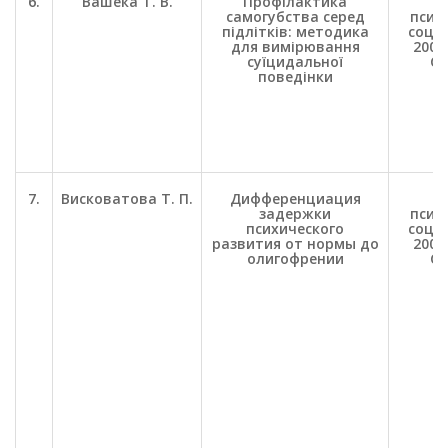
6.
Вашека Т. В.
Профілактика
П
самогубства серед
психо
підлітків: методика
соц. 
для вимірювання
2005.
суїцидальної
С.
поведінки
7.
Висковатова Т. П.
Дифференциация
П
задержки
психо
психического
соц. 
развития от нормы до
2001.
олигофрении
С.