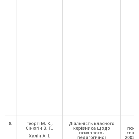
8.
Георгі М. К.,
Діяльність класного
П
Сінюгін В. Г.,
керівника щодо
психо
психолого-
соц. 
Халін А. І.
педагогічної
2002. 