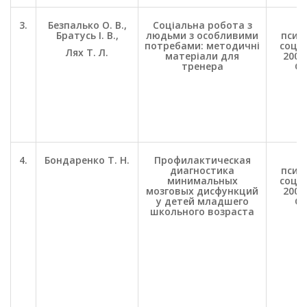
3.
Безпалько О. В.,
Соціальна робота з
П
Братусь І. В.,
людьми з особливими
психо
потребами: методичні
соц. 
Лях Т. Л.
матеріали для
2002.
тренера
С.
4.
Бондаренко Т. Н.
Профилактическая
П
диагностика
психо
минимальных
соц. 
мозговых дисфункций
2002.
у детей младшего
С.
школьного возраста