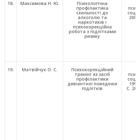
18.
Максимова Н. Ю.
Психологічна
П
профілактика
психо
схильності до
соц. 
алкоголю та
2000.
наркотиків і
С
психокорекційна
робота з підлітками
ризику
19.
Матвійчук О. С.
Психокорекційний
П
тренінг яз засіб
психо
профілактики
соц. 
девіантної поведінки
1998.
підлітків
С. 20-
С