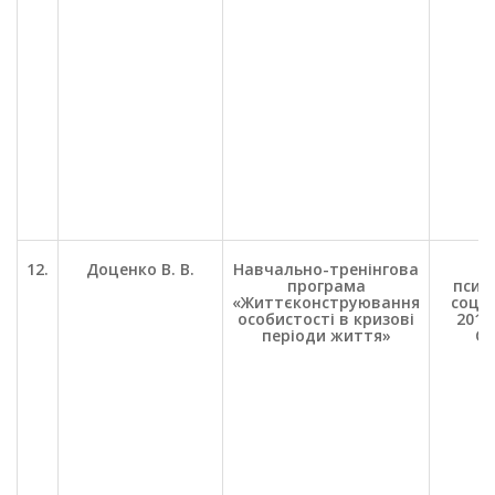
12.
Доценко В. В.
Навчально-тренінгова
П
програма
психо
«Життєконструювання
соц. 
особистості в кризові
2012.
періоди життя»
С.