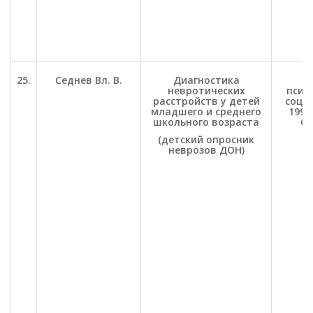
25.
Седнев Вл. В.
Диагностика
П
невротических
психо
расстройств у детей
соц. 
младшего и среднего
1998.
школьного возраста
С.
(детский опросник
неврозов ДОН)