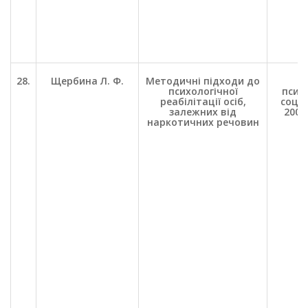
28.
Щербина Л. Ф.
Методичні підходи до
П
психологічної
психо
реабілітації осіб,
соц. 
залежних від
2002.
наркотичних речовин
С.