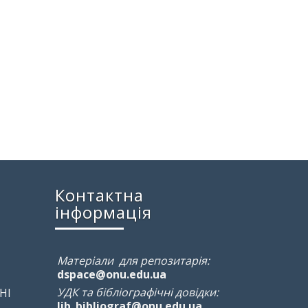
Контактна
інформація
Матеріали для репозитарія:
dspace@onu.edu.ua
УДК та бібліографічні довідки:
НІ
lib_bibliograf@onu.edu.ua