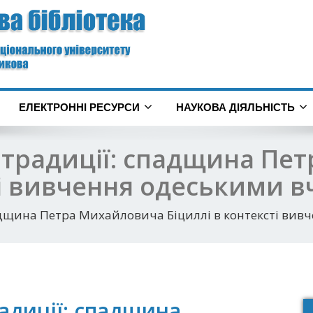
ЕЛЕКТРОННІ РЕСУРСИ
НАУКОВА ДІЯЛЬНІСТЬ
 традиції: спадщина Пе
ті вивчення одеськими 
адщина Петра Михайловича Біциллі в контексті ви
адиції: спадщина