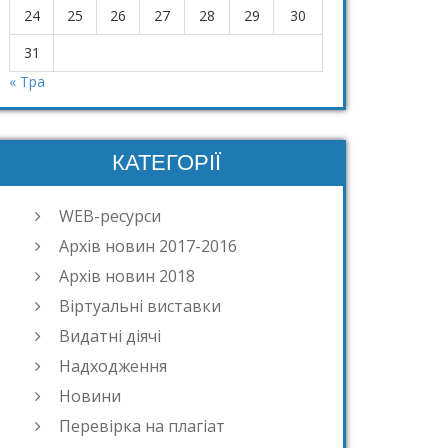
24
25
26
27
28
29
30
31
« Тра
КАТЕГОРІЇ
WEB-ресурси
Архів новин 2017-2016
Архів новин 2018
Віртуальні виставки
Видатні діячі
Надходження
Новини
Перевірка на плагіат