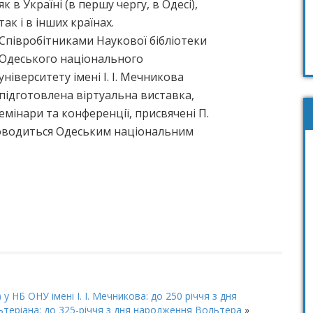
як в Україні (в першу чергу, в Одесі),
так і в інших країнах.
Співробітниками Наукової бібліотеки
Одеського національного
університету імені І. І. Мечникова
підготовлена віртуальна виставка,
семінари та конференції, присвячені П.
роводиться Одеським національним
 у НБ ОНУ імені І. І. Мечникова: до 250 річчя з дня
ьтеріана: до 325-річчя з дня народження Вольтера
»