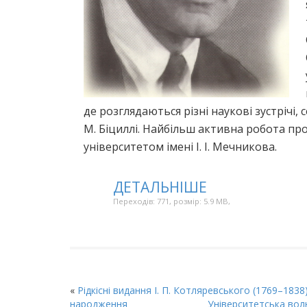
де розглядаються різні наукові зустрічі, 
М. Біциллі. Найбільш активна робота п
університетом імені І. І. Мечникова.
ДЕТАЛЬНІШЕ
Переходів: 771, розмір: 5.9 MB,
«
Рідкісні видання І. П. Котляревського (1769–1838)
народження
Університетська вол