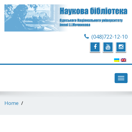
(048)722-12-10
Toggl
navig
Home