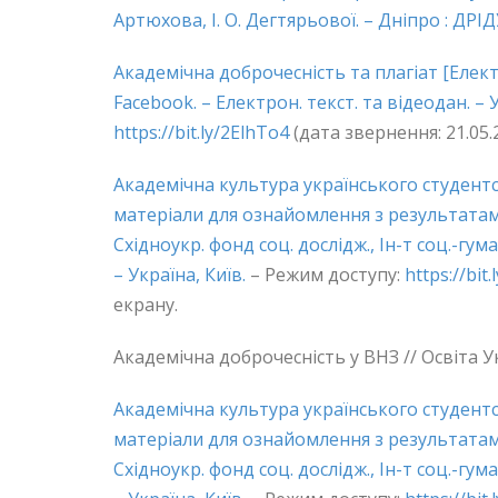
Артюхова, І. О. Дегтярьової. – Дніпро : ДРІДУ
Академічна доброчесність та плагіат [Елект
Facebook. – Електрон. текст. та відеодан. – 
https://bit.ly/2ElhTo4
(дата звернення: 21.05.2
Академічна культура українського студентс
матеріали для ознайомлення з результатам
Східноукр. фонд соц. дослідж., Ін-т соц.-гуман
– Україна, Київ.
– Режим доступу:
https://bit
екрану.
Академічна доброчесність у ВНЗ // Освіта Укра
Академічна культура українського студентс
матеріали для ознайомлення з результатам
Східноукр. фонд соц. дослідж., Ін-т соц.-гуман