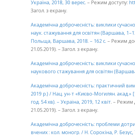
Україна, 2018, 30 верес.
– Режим доступу:
ht
Загол. з екрану.
Академічна доброчесність: виклики сучасност
наук. стажування для освітян (Варшава, 1–13 
Польща, Варшава, 2018. – 162 с.
– Режим до
21.05.2019). – Загол. з екрану.
Академічна доброчесність: виклики сучасност
наукового стажування для освітян (Варшава, 28
Академічна доброчесність: практичний вимір
2019 р.) / Нац. ун-т «Києво-Могилян. акад.» [т
год. 54 хв). – Україна, 2019, 12 квіт
. – Режим
21.05.2019). – Загол. з екрану.
Академічна доброчесність: проблеми дотр
вчених : кол. моногр. / Н. Сорокіна, Р. Безус, Т.