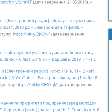
tps://bit.ly/2JnftIT
(дата звернення: 21.05.2019). –
і [Електронний ресурс] : зб. наук. есе учасників
жовт. 2018 р.). – Електрон. дан. (1 файл). –
ступу:
https://bit.ly/2JvDvlF
(дата звернення:
і : зб. наук. есе учасників дистанційного етапу
 січ. – 8 лют. 2019 р.). – Варшава, 2019. – 171 с.
 [Електронний ресурс] : конф. (Київ, 11–12 квіт.
а ін.] // YouTube. – Електрон. відеодан. (1 файл : 8
 доступу:
https://bit.ly/30vS3qM
(дата звернення:
имання та пріоритети поширення серед молодих
 Серьогіна [та ін.] ; за заг. ред.: Н. Г. Сорокіної, А. Є.