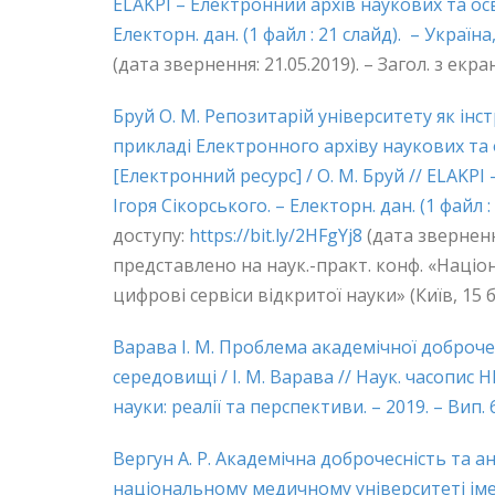
ELAKPI – Електронний архів наукових та осві
Електорн. дан. (1 файл : 21 слайд). – Україна,
(дата звернення: 21.05.2019). – Загол. з екран
Бруй О. М. Репозитарій університету як інс
прикладі Електронного архіву наукових та о
[Електронний ресурс] / О. М. Бруй // ELAKPI –
Ігоря Сікорського. – Електорн. дан. (1 файл : 
доступу:
https://bit.ly/2HFgYj8
(дата звернення
представлено на наук.-практ. конф. «Націо
цифрові сервіси відкритої науки» (Київ, 15 б
Варава І. М. Проблема академічної доброче
середовищі / І. М. Варава // Наук. часопис Н
науки: реалії та перспективи. – 2019. – Вип. 
Вергун А. Р. Академічна доброчесність та 
національному медичному університеті іме