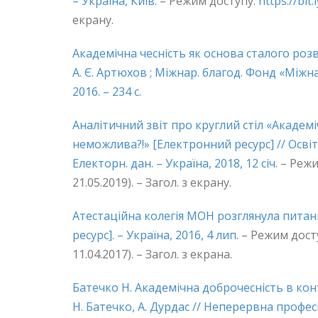
– Україна, Київ.
– Режим доступу:
https://bit
екрану.
Академічна чесність як основа сталого розвит
А. Є. Артюхов ; Міжнар. благод. Фонд «Міжнар
2016. – 234 с.
Аналітичний звіт про круглий стіл «Академіч
неможлива?!» [Електронний ресурс] // Освіт
Електорн. дан. – Україна, 2018, 12 січ.
– Режи
21.05.2019). – Загол. з екрану.
Атестаційна колегія МОН розглянула питан
ресурс]. – Україна, 2016, 4 лип.
– Режим дост
11.04.2017). – Загол. з екрана.
Батечко Н. Академічна доброчесність в кон
Н. Батечко, А. Дурдас // Неперервна професійн