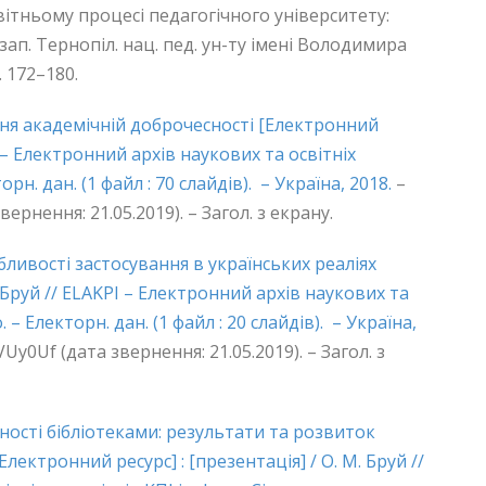
вітньому процесі педагогічного університету:
 зап. Тернопіл. нац. пед. ун-ту імені Володимира
. 172–180.
яння академічній доброчесності [Електронний
PI – Електронний архів наукових та освітніх
рн. дан. (1 файл : 70 слайдів). – Україна, 2018.
–
вернення: 21.05.2019). – Загол. з екрану.
бливості застосування в українських реаліях
. Бруй // ELAKPI – Електронний архів наукових та
. – Електорн. дан. (1 файл : 20 слайдів). – Україна,
VUy0Uf (дата звернення: 21.05.2019). – Загол. з
ності бібліотеками: результати та розвиток
Електронний ресурс] : [презентація] / О. М. Бруй //