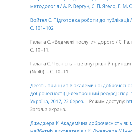
методологія / А. Р. Вергун, С. П. Ягело, Г. М.
Войтел С. Підготовка роботи до публікації / С
С. 101–102.
Галата С. «Ведмежі послуги»: дорого / С. Гала
С. 10–11.
Галата С. Чесність – це внутрішній принцип /
(№ 40). – С. 10–11.
Десять принципів академічної доброчеснос
доброчесності) [Електронний ресурс] : пер. 
Україна, 2017, 23 берез.
– Режим доступу:
ht
Загол. з екрана.
Джеджера К. Академічна доброчесність як 
майбутніх вихователів / К. Джеджера // Іннов