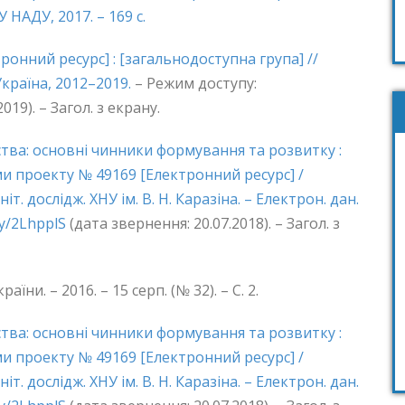
 НАДУ, 2017. – 169 с.
ронний ресурс] : [загальнодоступна група] //
Україна, 2012–2019.
– Режим доступу:
019). – Загол. з екрану.
тва: основні чинники формування та розвитку :
и проекту № 49169 [Електронний ресурс] /
іт. дослідж. ХНУ ім. В. Н. Каразіна. – Електрон. дан.
.ly/2LhpplS
(дата звернення: 20.07.2018). – Загол. з
їни. – 2016. – 15 серп. (№ 32). – С. 2.
тва: основні чинники формування та розвитку :
и проекту № 49169 [Електронний ресурс] /
іт. дослідж. ХНУ ім. В. Н. Каразіна. – Електрон. дан.