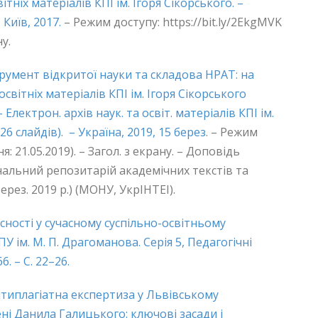
тніх матеріалів КПІ ім. Ігоря Сікорського. –
 Київ, 2017.
– Режим доступу: https://bit.ly/2EkgMVK
у.
трумент відкритої науки та складова НРАТ: на
світніх матеріалів КПІ ім. Ігоря Сікорського
 Електрон. архів наук. та освіт. матеріалів КПІ ім.
26 слайдів). – Україна, 2019, 15 берез.
– Режим
: 21.05.2019). – Загол. з екрану. – Доповідь
нальний репозитарій академічних текстів та
ерез. 2019 р.) (МОНУ, УкрІНТЕІ).
сності у сучасному суспільно-освітньому
ПУ ім. М. П. Драгоманова. Серія 5, Педагогічні
66. – С. 22–26.
антиплагіатна експертиза у Львівському
ні Данила Галицького: ключові засади і