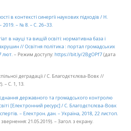
ті в контексті синергії наукових підходів / Н.
019. – № 8. – С. 26–33.
ат в науці та вищій освіті: нормативна база і
Бахрушин // Освітня політика : портал громадських
7 лют.
– Режим доступу:
https://bit.ly/2BgOPf7
(дата
пільної деградації / С. Благодєтєлєва-Вовк //
 – С. 1, 13.
поєднання державного та громадського контролю
іті [Електронний ресурс] / С. Благодєтєлєва-Вовк
пертів. – Електрон. дан. – Україна, 2018, 22 листоп.
звернення: 21.05.2019). – Загол. з екрану.