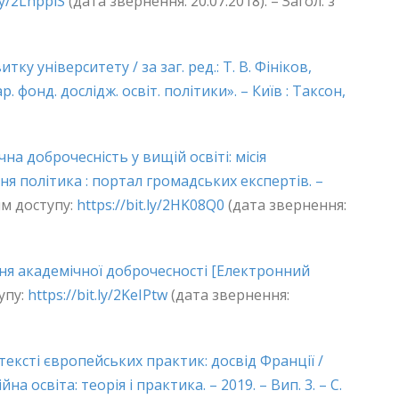
.ly/2LhpplS
(дата звернення: 20.07.2018). – Загол. з
ку університету / за заг. ред.: Т. В. Фініков,
. фонд. дослідж. освіт. політики». – Київ : Таксон,
на доброчесність у вищій освіті: місія
ня політика : портал громадських експертів. –
м доступу:
https://bit.ly/2HK08Q0
(дата звернення:
ня академічної доброчесності [Електронний
упу:
https://bit.ly/2KeIPtw
(дата звернення:
тексті європейських практик: досвід Франції /
а освіта: теорія і практика. – 2019. – Вип. 3. – С.