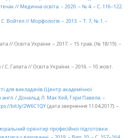
 Стечак // Медична освіта. – 2020. – № 4. – С. 116–122.
. Войтел // Морфологія. – 2013. – Т. 7, № 1. –
та // Освіта України. – 2017. – 15 трав. (№ 18/19). –
 С. Галата // Освіта України. – 2016. – 10 жовт.
ті для викладачів (Центр академічної
з англ. / Дональд Л. Мак Кей, Гэри Павела. –
tps://bit.ly/2W6C1QY
(дата звернення 11.04.2017). –
моральний орієнтир професійної підготовки
атика у вихованні. – 2019. – Вип. 10. – С. 157–164.