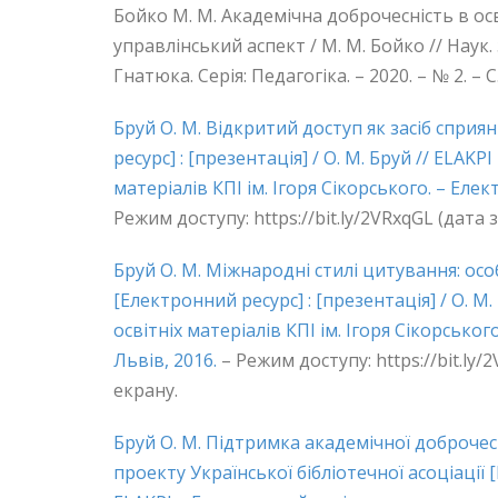
Бойко М. М. Академічна доброчесність в ос
управлінський аспект / М. М. Бойко // Наук.
Гнатюка. Серія: Педагогіка. – 2020. – № 2. – С
Бруй О. М. Відкритий доступ як засіб спри
ресурс] : [презентація] / О. М. Бруй // ELAK
матеріалів КПІ ім. Ігоря Сікорського. – Електо
Режим доступу: https://bit.ly/2VRxqGL (дата з
Бруй О. М. Міжнародні стилі цитування: осо
[Електронний ресурс] : [презентація] / О. М
освітніх матеріалів КПІ ім. Ігоря Сікорського
Львів, 2016.
– Режим доступу: https://bit.ly/2
екрану.
Бруй О. М. Підтримка академічної доброчес
проекту Української бібліотечної асоціації [