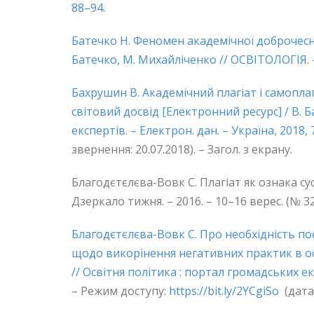
88–94.
Батечко Н. Феномен академічної доброчеснос
Батечко, М. Михайліченко // ОСВІТОЛОГІЯ. – 2
Бахрушин В. Академічний плагіат і самоплагі
світовий досвід [Електронний ресурс] / В. 
експертів. – Електрон. дан. – Україна, 2018, 
звернення: 20.07.2018). – Загол. з екрану.
Благодєтєлєва-Вовк С. Плагіат як ознака сус
Дзеркало тижня. – 2016. – 10–16 верес. (№ 32).
Благодєтєлєва-Вовк С. Про необхідність 
щодо викорінення негативних практик в осв
// Освітня політика : портал громадських екс
– Режим доступу:
https://bit.ly/2YCgiSo
(дата 