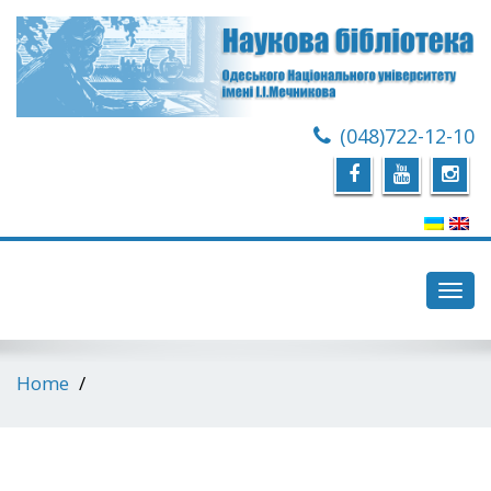
(048)722-12-10
Toggl
navig
Home